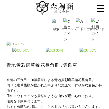
検索
カート
0
ログイン
ご利用ガイド
青地黄彩唐草輪花長角皿
/雲泉窯
京都の三代目・加藤雲泉による青地黄彩唐草輪花長角皿。
周りに唐草模様が描かれた中ぶりな角皿で、鮮やかな彩色が特
徴です。
皿のアウトラインも唐草のような曲線が用いられており、
優美な印象を与えます。
おすすめ商品の欄に、こちらの皿のサイズ違いもございます。