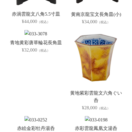
赤渦雲龍文八角5.5寸皿
黄南京龍宝文長角皿(小)
¥44,000
¥34,000
（税込）
（税込）
青地黄彩唐草輪花長角皿
¥32,000
（税込）
黄地紫彩雲龍文六角ぐい
呑
¥28,000
（税込）
赤絵金彩牡丹湯呑
赤彩雲龍鳳凰文湯呑