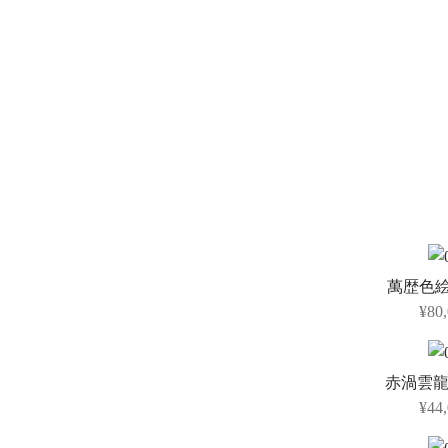
萬歴色
¥80
赤渦雲龍
¥44