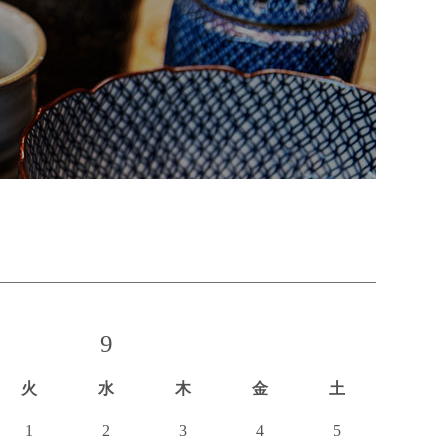
9
火
水
木
金
土
1
2
3
4
5