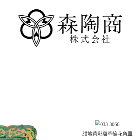
紺地黄彩唐草輪花角皿