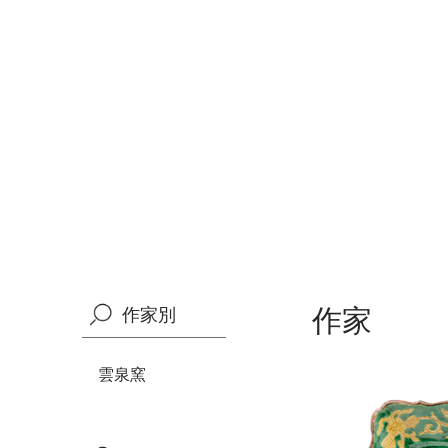
作家
作家別
雲泉窯