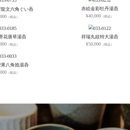
赤絵金彩牡丹湯呑
雲龍文六角ぐい呑
¥40,000
,000
（税込）
（税込）
祥瑞丸紋特大湯呑
帯花唐草湯呑
¥50,000
,000
（税込）
（税込）
聖果八角捻湯呑
,000
（税込）