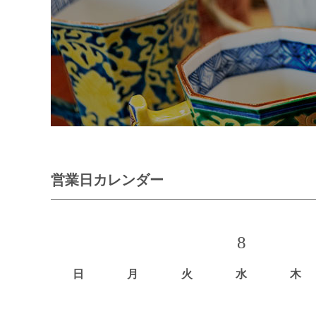
営業日カレンダー
8
日
月
火
水
木