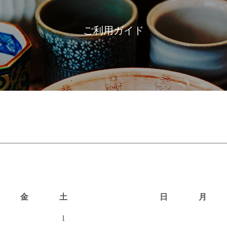
ご利用ガイド
金
土
日
月
1